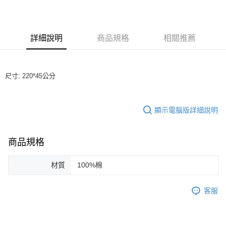
3 期 0 利率 每期
NT$993
21家銀行
合作金庫商業銀行
第一商業銀行
LINE Pay
華南商業銀行
彰化商業銀行
詳細說明
商品規格
相關推薦
Apple Pay
上海商業儲蓄銀行
台北富邦商業銀行
國泰世華商業銀行
兆豐國際商業銀行
街口支付
臺灣中小企業銀行
台中商業銀行
匯豐（台灣）商業銀行
華泰商業銀行
尺寸: 220*45公分
悠遊付
聯邦商業銀行
遠東國際商業銀行
元大商業銀行
永豐商業銀行
ATM付款
玉山商業銀行
星展（台灣）商業銀行
顯示電腦版詳細說明
台新國際商業銀行
中國信託商業銀行
運送方式
台灣樂天信用卡公司
付款後全家取貨
商品規格
每筆NT$60，滿NT$1,200(含以上)免運費
材質
100%棉
付款後7-11取貨
每筆NT$60，滿NT$1,200(含以上)免運費
客服
本島宅配
每筆NT$100，滿NT$1,200(含以上)免運費