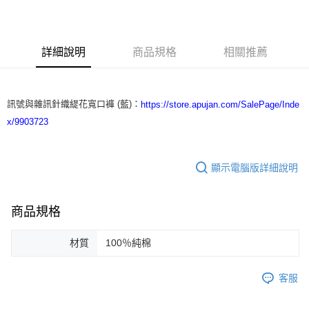
3 期 0 利率 每期
NT$6,000
21家銀行
合作金庫商業銀行
第一商業銀行
LINE Pay
華南商業銀行
彰化商業銀行
詳細說明
商品規格
相關推薦
Apple Pay
上海商業儲蓄銀行
台北富邦商業銀行
國泰世華商業銀行
兆豐國際商業銀行
街口支付
臺灣中小企業銀行
台中商業銀行
匯豐（台灣）商業銀行
華泰商業銀行
訊號與雜訊針織緹花寬口褲 (藍)：
https://store.apujan.com/SalePage/Inde
悠遊付
聯邦商業銀行
遠東國際商業銀行
x/9903723
元大商業銀行
永豐商業銀行
ATM付款
玉山商業銀行
星展（台灣）商業銀行
台新國際商業銀行
中國信託商業銀行
運送方式
顯示電腦版詳細說明
台灣樂天信用卡公司
付款後全家取貨
每筆NT$60，滿NT$1,200(含以上)免運費
商品規格
付款後7-11取貨
材質
100％純棉
每筆NT$60，滿NT$1,200(含以上)免運費
本島宅配
客服
每筆NT$100，滿NT$1,200(含以上)免運費