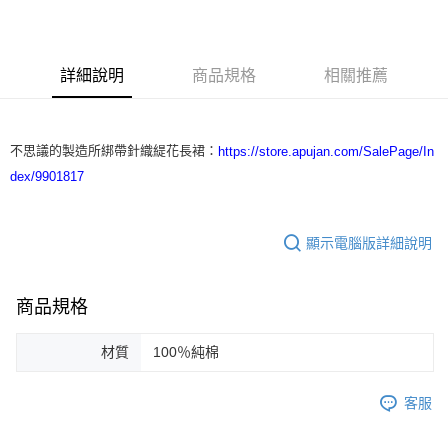
3 期 0 利率 每期
NT$4,266
21家銀行
合作金庫商業銀行
第一商業銀行
LINE Pay
華南商業銀行
彰化商業銀行
詳細說明
商品規格
相關推薦
Apple Pay
上海商業儲蓄銀行
台北富邦商業銀行
國泰世華商業銀行
兆豐國際商業銀行
街口支付
臺灣中小企業銀行
台中商業銀行
匯豐（台灣）商業銀行
華泰商業銀行
不思議的製造所綁帶針織緹花長裙：
https://store.apujan.com/SalePage/In
悠遊付
聯邦商業銀行
遠東國際商業銀行
dex/9901817
元大商業銀行
永豐商業銀行
ATM付款
玉山商業銀行
星展（台灣）商業銀行
台新國際商業銀行
中國信託商業銀行
運送方式
顯示電腦版詳細說明
台灣樂天信用卡公司
付款後全家取貨
每筆NT$60，滿NT$1,200(含以上)免運費
商品規格
付款後7-11取貨
材質
100％純棉
每筆NT$60，滿NT$1,200(含以上)免運費
本島宅配
客服
每筆NT$100，滿NT$1,200(含以上)免運費