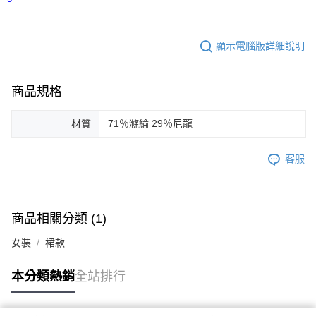
離島宅配
每筆NT$150，滿NT$1,200(含以上)免運費
顯示電腦版詳細說明
海外地區
查看運費
商品規格
材質
71％滌綸 29％尼龍
客服
商品相關分類 (1)
女裝
裙款
本分類熱銷
全站排行