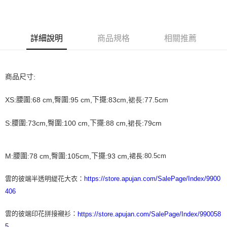
3 期 0 利率 每期
NT$6,000
21家銀行
合作金庫商業銀行
第一商業銀行
LINE Pay
華南商業銀行
彰化商業銀行
詳細說明
商品規格
相關推薦
Apple Pay
上海商業儲蓄銀行
台北富邦商業銀行
國泰世華商業銀行
兆豐國際商業銀行
街口支付
臺灣中小企業銀行
台中商業銀行
匯豐（台灣）商業銀行
華泰商業銀行
商品尺寸
:
悠遊付
聯邦商業銀行
遠東國際商業銀行
元大商業銀行
永豐商業銀行
ATM付款
腰圍
臀圍
下擺
XS:
:68 cm,
:95 cm,
:83cm,裙長:77.5cm
玉山商業銀行
星展（台灣）商業銀行
台新國際商業銀行
中國信託商業銀行
運送方式
腰圍
臀圍
下擺
S:
:73cm,
:100 cm,
:88 cm
,裙長:79cm
台灣樂天信用卡公司
付款後全家取貨
每筆NT$60，滿NT$1,200(含以上)免運費
腰圍
臀圍
下擺
M:
裙長:80.5cm
:78 cm,
:105cm,
:93 cm
,
付款後7-11取貨
雲的彼端半透明緹花大衣：
https://store.apujan.com/SalePage/Index/9900
每筆NT$60，滿NT$1,200(含以上)免運費
406
本島宅配
雲的彼端印花拼接襯衫：
https://store.apujan.com/SalePage/Index/990058
每筆NT$100，滿NT$1,200(含以上)免運費
5