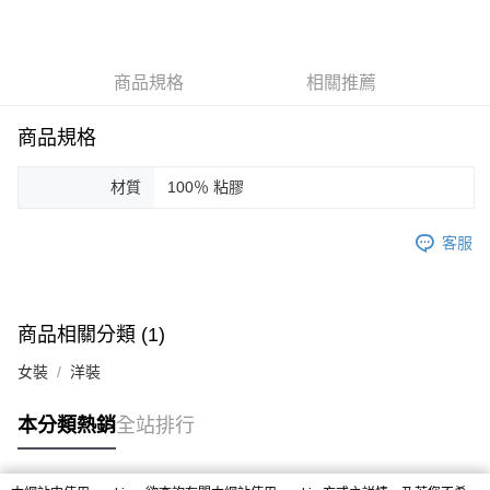
3 期 0 利率 每期
NT$6,000
21家銀行
合作金庫商業銀行
第一商業銀行
LINE Pay
華南商業銀行
彰化商業銀行
商品規格
相關推薦
Apple Pay
上海商業儲蓄銀行
台北富邦商業銀行
國泰世華商業銀行
兆豐國際商業銀行
街口支付
臺灣中小企業銀行
台中商業銀行
商品規格
匯豐（台灣）商業銀行
華泰商業銀行
悠遊付
聯邦商業銀行
遠東國際商業銀行
材質
100％ 粘膠
元大商業銀行
永豐商業銀行
ATM付款
玉山商業銀行
星展（台灣）商業銀行
客服
台新國際商業銀行
中國信託商業銀行
運送方式
台灣樂天信用卡公司
付款後全家取貨
每筆NT$60，滿NT$1,200(含以上)免運費
商品相關分類 (1)
付款後7-11取貨
女裝
洋裝
每筆NT$60，滿NT$1,200(含以上)免運費
本分類熱銷
全站排行
本島宅配
每筆NT$100，滿NT$1,200(含以上)免運費