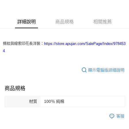
3 期 0 利率 每期
NT$1,666
21家銀行
合作金庫商業銀行
第一商業銀行
LINE Pay
華南商業銀行
彰化商業銀行
詳細說明
商品規格
相關推薦
Apple Pay
上海商業儲蓄銀行
台北富邦商業銀行
國泰世華商業銀行
兆豐國際商業銀行
街口支付
臺灣中小企業銀行
台中商業銀行
匯豐（台灣）商業銀行
華泰商業銀行
條紋與線索印花長洋裝：
https://store.apujan.com/SalePage/Index/978453
悠遊付
聯邦商業銀行
遠東國際商業銀行
4
元大商業銀行
永豐商業銀行
ATM付款
玉山商業銀行
星展（台灣）商業銀行
台新國際商業銀行
中國信託商業銀行
運送方式
顯示電腦版詳細說明
台灣樂天信用卡公司
付款後全家取貨
每筆NT$60，滿NT$1,200(含以上)免運費
商品規格
付款後7-11取貨
材質
100％ 純棉
每筆NT$60，滿NT$1,200(含以上)免運費
本島宅配
客服
每筆NT$100，滿NT$1,200(含以上)免運費