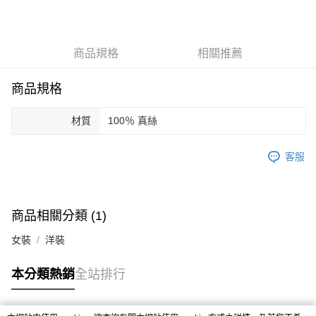
3 期 0 利率 每期
NT$5,000
21家銀行
合作金庫商業銀行
第一商業銀行
LINE Pay
華南商業銀行
彰化商業銀行
商品規格
相關推薦
Apple Pay
上海商業儲蓄銀行
台北富邦商業銀行
國泰世華商業銀行
兆豐國際商業銀行
街口支付
臺灣中小企業銀行
台中商業銀行
商品規格
匯豐（台灣）商業銀行
華泰商業銀行
悠遊付
聯邦商業銀行
遠東國際商業銀行
材質
100％ 真絲
元大商業銀行
永豐商業銀行
ATM付款
玉山商業銀行
星展（台灣）商業銀行
客服
台新國際商業銀行
中國信託商業銀行
運送方式
台灣樂天信用卡公司
付款後全家取貨
每筆NT$60，滿NT$1,200(含以上)免運費
商品相關分類 (1)
付款後7-11取貨
女裝
洋裝
每筆NT$60，滿NT$1,200(含以上)免運費
本分類熱銷
全站排行
本島宅配
每筆NT$100，滿NT$1,200(含以上)免運費