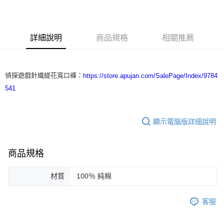
3 期 0 利率 每期
NT$6,000
21家銀行
合作金庫商業銀行
第一商業銀行
LINE Pay
華南商業銀行
彰化商業銀行
詳細說明
商品規格
相關推薦
Apple Pay
上海商業儲蓄銀行
台北富邦商業銀行
國泰世華商業銀行
兆豐國際商業銀行
街口支付
臺灣中小企業銀行
台中商業銀行
匯豐（台灣）商業銀行
華泰商業銀行
偵探遊戲針織緹花寬口褲：
https://store.apujan.com/SalePage/Index/9784
悠遊付
聯邦商業銀行
遠東國際商業銀行
541
元大商業銀行
永豐商業銀行
ATM付款
玉山商業銀行
星展（台灣）商業銀行
台新國際商業銀行
中國信託商業銀行
運送方式
顯示電腦版詳細說明
台灣樂天信用卡公司
付款後全家取貨
每筆NT$60，滿NT$1,200(含以上)免運費
商品規格
付款後7-11取貨
材質
100％ 純棉
每筆NT$60，滿NT$1,200(含以上)免運費
本島宅配
客服
每筆NT$100，滿NT$1,200(含以上)免運費