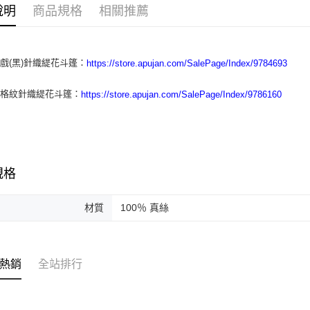
元大商
ATM付款
說明
商品規格
相關推薦
玉山商
台新國
台灣樂
運送方式
戲(黑)針織緹花斗篷：
https://store.apujan.com/SalePage/Index/9784693
付款後全
與格紋針織緹花斗篷：
https://store.apujan.com/SalePage/Index/9786160
每筆NT$6
付款後7-1
每筆NT$6
本島宅配
規格
每筆NT$1
材質
100％ 真絲
離島宅配
每筆NT$1
海外地區
熱銷
全站排行