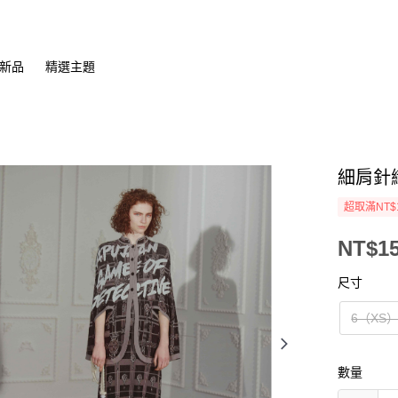
新品
精選主題
細肩針
超取滿NT$
NT$15
尺寸
6（XS
數量