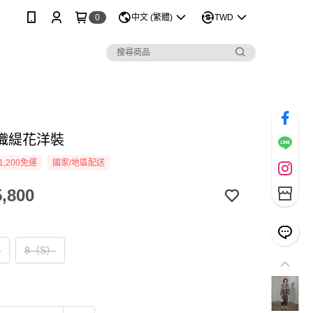
0
中文 (繁體)
TWD
織緹花洋裝
1,200免運
國家/地區配送
,800
）
8（S）