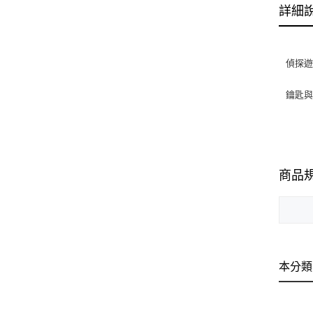
詳細
偵探遊
鑰匙
商品
本分類