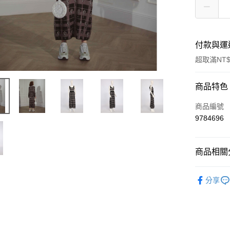
付款與運
超取滿NT$
付款方式
商品特色
信用卡一
商品編號
9784696
信用卡分
3 期 
商品相關分
合作金
LINE Pay
華南商
女裝
洋
Apple Pay
上海商
分享
國泰世
街口支付
臺灣中
匯豐（
悠遊付
聯邦商