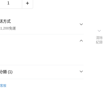
送方式
1,200免運
清除
紀錄
次付款
期付款
0 利率 每期
NT$5,266
21家銀行
類 (1)
庫商業銀行
第一商業銀行
業銀行
彰化商業銀行
裝
業儲蓄銀行
台北富邦商業銀行
客服
華商業銀行
兆豐國際商業銀行
小企業銀行
台中商業銀行
台灣）商業銀行
華泰商業銀行
業銀行
遠東國際商業銀行