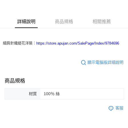
3 期 0 利率 每期
NT$5,000
21家銀行
合作金庫商業銀行
第一商業銀行
LINE Pay
華南商業銀行
彰化商業銀行
詳細說明
商品規格
相關推薦
Apple Pay
上海商業儲蓄銀行
台北富邦商業銀行
國泰世華商業銀行
兆豐國際商業銀行
街口支付
臺灣中小企業銀行
台中商業銀行
匯豐（台灣）商業銀行
華泰商業銀行
細肩針織緹花洋裝：
https://store.apujan.com/SalePage/Index/9784696
悠遊付
聯邦商業銀行
遠東國際商業銀行
元大商業銀行
永豐商業銀行
ATM付款
玉山商業銀行
星展（台灣）商業銀行
顯示電腦版詳細說明
台新國際商業銀行
中國信託商業銀行
運送方式
台灣樂天信用卡公司
付款後全家取貨
商品規格
每筆NT$60，滿NT$1,200(含以上)免運費
材質
100％ 絲
付款後7-11取貨
每筆NT$60，滿NT$1,200(含以上)免運費
客服
本島宅配
每筆NT$100，滿NT$1,200(含以上)免運費