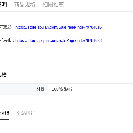
元大商
ATM付款
說明
商品規格
相關推薦
玉山商
台新國
台灣樂
運送方式
印花襯衫：
https://store.apujan.com/SalePage/Index/9784616
付款後全
印花長巾：
https://store.apujan.com/SalePage/Index/9784623
每筆NT$6
付款後7-1
每筆NT$6
本島宅配
規格
每筆NT$1
材質
100％ 滌綸
離島宅配
每筆NT$1
海外地區
熱銷
全站排行