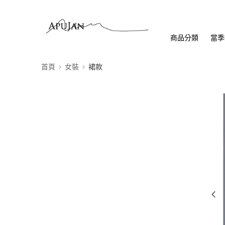
商品分類
當季
首頁
女裝
裙款