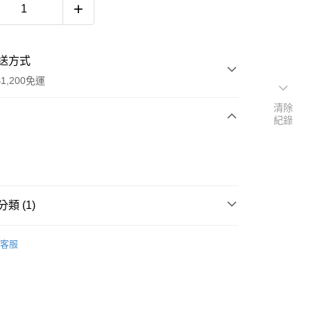
送方式
1,200免運
清除
紀錄
次付款
期付款
0 利率 每期
NT$7,333
21家銀行
類 (1)
庫商業銀行
第一商業銀行
業銀行
彰化商業銀行
款
業儲蓄銀行
台北富邦商業銀行
客服
華商業銀行
兆豐國際商業銀行
小企業銀行
台中商業銀行
台灣）商業銀行
華泰商業銀行
業銀行
遠東國際商業銀行