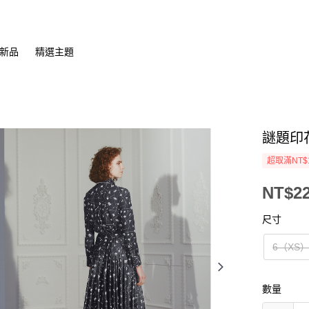
新品
精選主題
謎題印
超取滿NT$
NT$22
尺寸
6（XS
數量