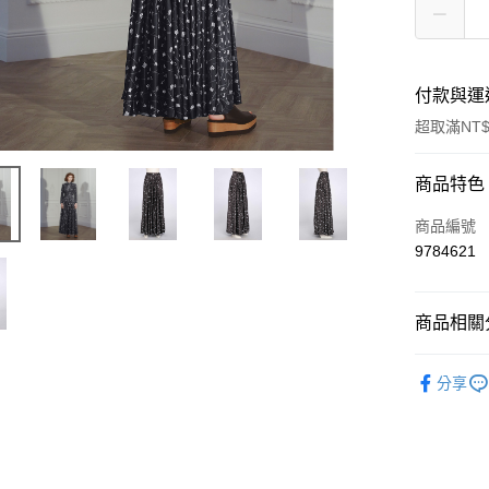
付款與運
超取滿NT$
付款方式
商品特色
信用卡一
商品編號
9784621
信用卡分
3 期 
商品相關分
合作金
LINE Pay
華南商
女裝
裙
Apple Pay
上海商
分享
國泰世
街口支付
臺灣中
匯豐（
悠遊付
聯邦商