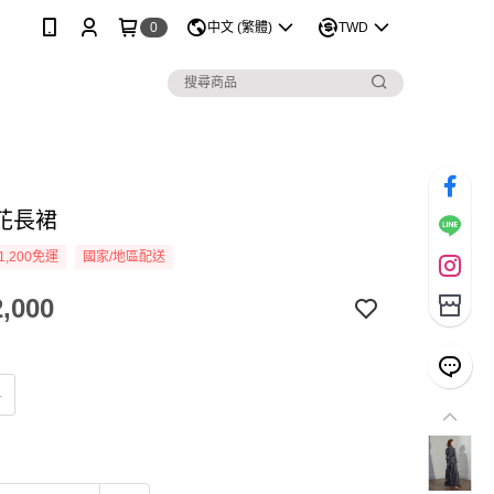
0
中文 (繁體)
TWD
花長裙
1,200免運
國家/地區配送
,000
）