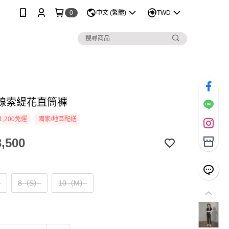
0
中文 (繁體)
TWD
線索緹花直筒褲
1,200免運
國家/地區配送
,500
）
8（S）
10（M）