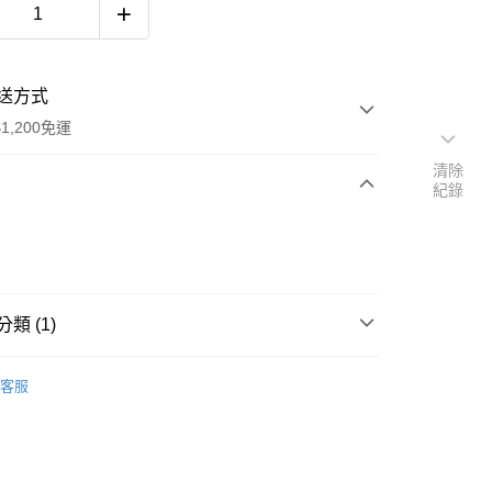
送方式
1,200免運
清除
紀錄
次付款
期付款
0 利率 每期
NT$4,500
21家銀行
類 (1)
庫商業銀行
第一商業銀行
業銀行
彰化商業銀行
款
業儲蓄銀行
台北富邦商業銀行
客服
華商業銀行
兆豐國際商業銀行
小企業銀行
台中商業銀行
台灣）商業銀行
華泰商業銀行
業銀行
遠東國際商業銀行