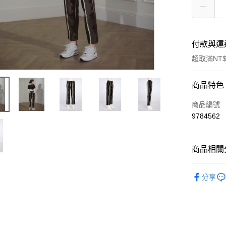
付款與運
超取滿NT$
付款方式
商品特色
信用卡一
商品編號
9784562
信用卡分
3 期 
商品相關分
合作金
LINE Pay
華南商
女裝
褲
Apple Pay
上海商
分享
國泰世
街口支付
臺灣中
匯豐（
悠遊付
聯邦商