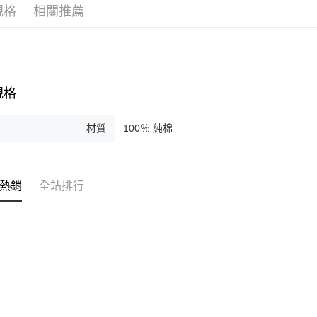
元大商
ATM付款
規格
相關推薦
玉山商
台新國
台灣樂
運送方式
付款後全
規格
每筆NT$6
付款後7-1
材質
100％ 純棉
每筆NT$6
本島宅配
熱銷
全站排行
每筆NT$1
離島宅配
每筆NT$1
海外地區