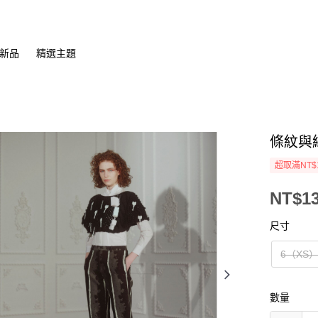
新品
精選主題
條紋與
超取滿NT$
NT$13
尺寸
6（XS
數量