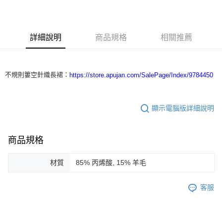
3 期 0 利率 每期
NT$5,266
21家銀行
合作金庫商業銀行
第一商業銀行
LINE Pay
華南商業銀行
彰化商業銀行
詳細說明
商品規格
相關推薦
Apple Pay
上海商業儲蓄銀行
台北富邦商業銀行
國泰世華商業銀行
兆豐國際商業銀行
街口支付
臺灣中小企業銀行
台中商業銀行
匯豐（台灣）商業銀行
華泰商業銀行
不規則簍空針織長裙：
https://store.apujan.com/SalePage/Index/9784450
悠遊付
聯邦商業銀行
遠東國際商業銀行
元大商業銀行
永豐商業銀行
ATM付款
玉山商業銀行
星展（台灣）商業銀行
顯示電腦版詳細說明
台新國際商業銀行
中國信託商業銀行
運送方式
台灣樂天信用卡公司
付款後全家取貨
商品規格
每筆NT$60，滿NT$1,200(含以上)免運費
材質
85% 丙烯酸, 15% 羊毛
付款後7-11取貨
每筆NT$60，滿NT$1,200(含以上)免運費
客服
本島宅配
每筆NT$100，滿NT$1,200(含以上)免運費