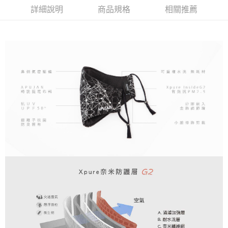
華南商業銀行
彰化商業銀行
詳細說明
商品規格
相關推薦
Apple Pay
上海商業儲蓄銀行
台北富邦商業銀行
國泰世華商業銀行
兆豐國際商業銀行
街口支付
臺灣中小企業銀行
台中商業銀行
匯豐（台灣）商業銀行
華泰商業銀行
悠遊付
聯邦商業銀行
遠東國際商業銀行
元大商業銀行
永豐商業銀行
ATM付款
玉山商業銀行
星展（台灣）商業銀行
台新國際商業銀行
中國信託商業銀行
運送方式
台灣樂天信用卡公司
付款後全家取貨
每筆NT$60，滿NT$1,200(含以上)免運費
付款後7-11取貨
每筆NT$60，滿NT$1,200(含以上)免運費
本島宅配
每筆NT$100，滿NT$1,200(含以上)免運費
離島宅配
每筆NT$150，滿NT$1,200(含以上)免運費