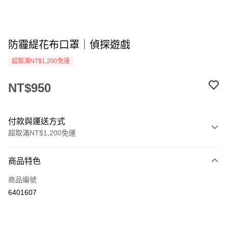
防霾緹花布口罩｜偵探遊戲
超取滿NT$1,200免運
NT$950
付款與運送方式
超取滿NT$1,200免運
付款方式
商品特色
信用卡一次付款
商品編號
信用卡分期付款
6401607
3 期 0 利率 每期
NT$316
21家銀行
合作金庫商業銀行
第一商業銀行
LINE Pay