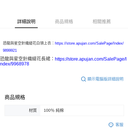
3 期 0 利率 每期
NT$5,600
21家銀行
合作金庫商業銀行
第一商業銀行
LINE Pay
華南商業銀行
彰化商業銀行
詳細說明
商品規格
相關推薦
Apple Pay
上海商業儲蓄銀行
台北富邦商業銀行
國泰世華商業銀行
兆豐國際商業銀行
街口支付
臺灣中小企業銀行
台中商業銀行
匯豐（台灣）商業銀行
華泰商業銀行
恐龍與星空針織緹花白領上衣：
https://store.apujan.com/SalePage/Index/
悠遊付
聯邦商業銀行
遠東國際商業銀行
9899921
元大商業銀行
永豐商業銀行
ATM付款
恐龍與星空針織緹花長裙：
https://store.apujan.com/SalePage/I
玉山商業銀行
星展（台灣）商業銀行
ndex/9968978
台新國際商業銀行
中國信託商業銀行
運送方式
台灣樂天信用卡公司
付款後全家取貨
顯示電腦版詳細說明
每筆NT$60，滿NT$1,200(含以上)免運費
付款後7-11取貨
商品規格
每筆NT$60，滿NT$1,200(含以上)免運費
材質
100％ 純棉
本島宅配
每筆NT$100，滿NT$1,200(含以上)免運費
客服