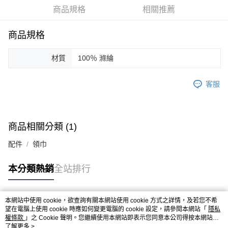
華南商業銀行
彰化商業銀行
商品規格
相關推薦
Apple Pay
上海商業儲蓄銀行
台北富邦商業銀行
國泰世華商業銀行
兆豐國際商業銀行
街口支付
臺灣中小企業銀行
台中商業銀行
商品規格
匯豐（台灣）商業銀行
華泰商業銀行
悠遊付
聯邦商業銀行
遠東國際商業銀行
材質
100％ 滌綸
元大商業銀行
永豐商業銀行
ATM付款
玉山商業銀行
星展（台灣）商業銀行
客服
台新國際商業銀行
中國信託商業銀行
運送方式
台灣樂天信用卡公司
付款後全家取貨
每筆NT$60，滿NT$1,200(含以上)免運費
商品相關分類 (1)
付款後7-11取貨
配件
領巾
每筆NT$60，滿NT$1,200(含以上)免運費
本分類熱銷
全站排行
本島宅配
每筆NT$100，滿NT$1,200(含以上)免運費
本網站中使用 cookie，欲查詢有關本網站使用 cookie 方式之詳情，及若您不希
熱門標籤
離島宅配
望在電腦上使用 cookie 時應如何變更電腦的 cookie 設定，請參閱本網站「
隱私
權條款
」之 Cookie 聲明。您繼續使用本網站即表示您同意本公司得按本網站使
每筆NT$150，滿NT$1,200(含以上)免運費
用條款之 Cookie 聲明使用 cookie。
了解更多 >