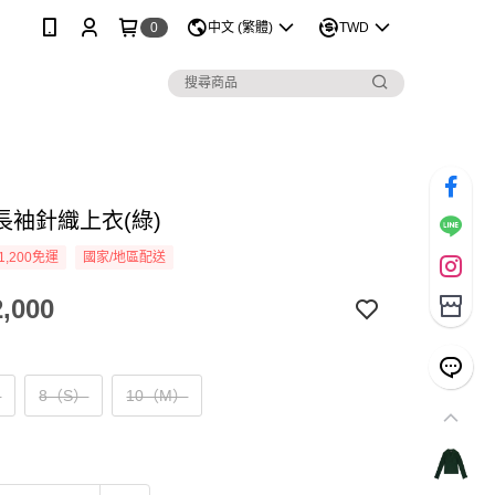
0
中文 (繁體)
TWD
長袖針織上衣(綠)
1,200免運
國家/地區配送
,000
）
8（S）
10（M）