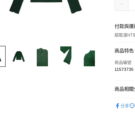
付款與運
超取滿NT$
付款方式
商品特色
信用卡一
商品編號
11573735
信用卡分
3 期 
商品相關分
合作金
LINE Pay
華南商
女裝
上
Apple Pay
上海商
分享
人氣商品
國泰世
街口支付
臺灣中
匯豐（
悠遊付
聯邦商