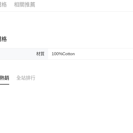
元大商
ATM付款
規格
相關推薦
玉山商
台新國
台灣樂
運送方式
付款後全
規格
每筆NT$6
付款後7-1
材質
100%Cotton
每筆NT$6
本島宅配
熱銷
全站排行
每筆NT$1
離島宅配
每筆NT$1
海外地區