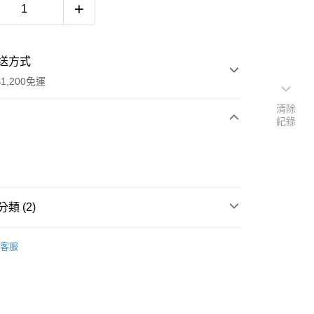
送方式
1,200免運
清除
紀錄
次付款
期付款
0 利率 每期
NT$4,000
21家銀行
類 (2)
庫商業銀行
第一商業銀行
業銀行
彰化商業銀行
衣
業儲蓄銀行
台北富邦商業銀行
客服
推薦
華商業銀行
兆豐國際商業銀行
小企業銀行
台中商業銀行
台灣）商業銀行
華泰商業銀行
業銀行
遠東國際商業銀行