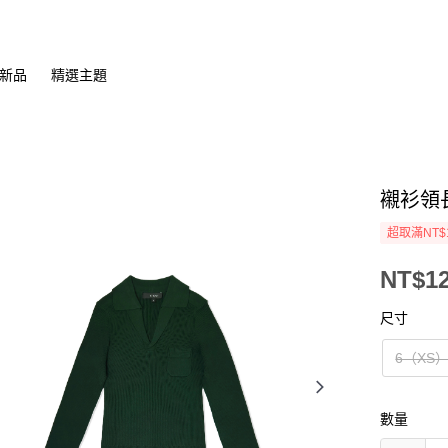
新品
精選主題
襯衫領
超取滿NT$
NT$12
尺寸
6（XS
數量