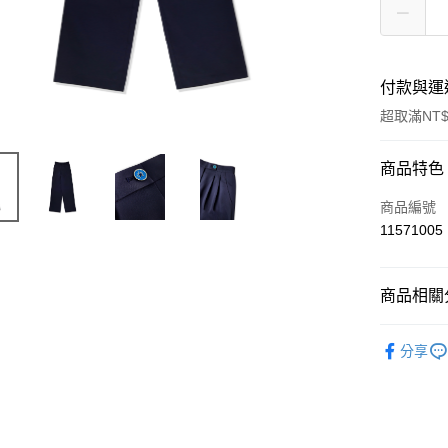
付款與運
超取滿NT$
付款方式
商品特色
信用卡一
商品編號
11571005
信用卡分
3 期 
商品相關分
合作金
LINE Pay
華南商
女裝
褲
Apple Pay
上海商
分享
國泰世
街口支付
臺灣中
匯豐（
悠遊付
聯邦商