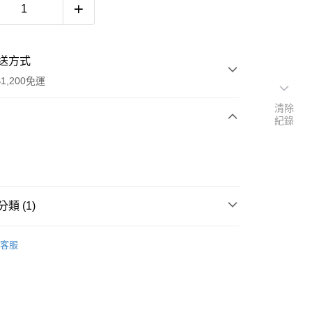
送方式
1,200免運
清除
紀錄
次付款
期付款
0 利率 每期
NT$4,000
21家銀行
類 (1)
庫商業銀行
第一商業銀行
業銀行
彰化商業銀行
款
業儲蓄銀行
台北富邦商業銀行
客服
華商業銀行
兆豐國際商業銀行
小企業銀行
台中商業銀行
台灣）商業銀行
華泰商業銀行
業銀行
遠東國際商業銀行