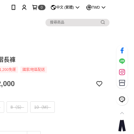
0
中文 (繁體)
TWD
褶長褲
1,200免運
國家/地區配送
,000
）
8（S）
10（M）