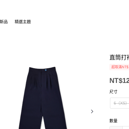
新品
精選主題
直筒打
超取滿NT$
NT$12
尺寸
6（XS
數量