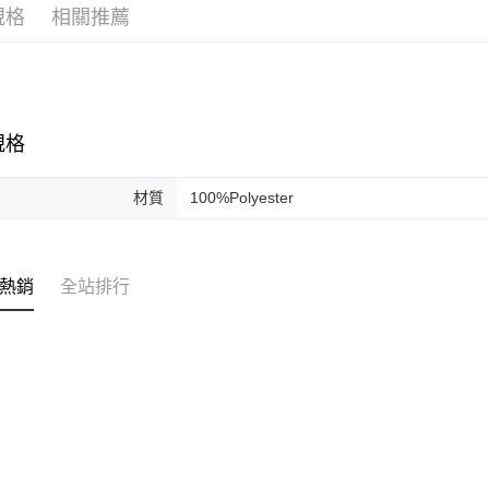
元大商
ATM付款
規格
相關推薦
玉山商
台新國
台灣樂
運送方式
付款後全
規格
每筆NT$6
付款後7-1
材質
100%Polyester
每筆NT$6
本島宅配
熱銷
全站排行
每筆NT$1
離島宅配
每筆NT$1
海外地區