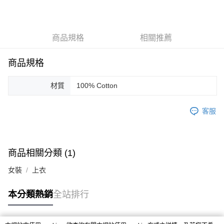
3 期 0 利率 每期
NT$3,266
21家銀行
合作金庫商業銀行
第一商業銀行
LINE Pay
華南商業銀行
彰化商業銀行
商品規格
相關推薦
Apple Pay
上海商業儲蓄銀行
台北富邦商業銀行
國泰世華商業銀行
兆豐國際商業銀行
街口支付
臺灣中小企業銀行
台中商業銀行
商品規格
匯豐（台灣）商業銀行
華泰商業銀行
悠遊付
聯邦商業銀行
遠東國際商業銀行
材質
100% Cotton
元大商業銀行
永豐商業銀行
ATM付款
玉山商業銀行
星展（台灣）商業銀行
客服
台新國際商業銀行
中國信託商業銀行
運送方式
台灣樂天信用卡公司
付款後全家取貨
每筆NT$60，滿NT$1,200(含以上)免運費
商品相關分類 (1)
付款後7-11取貨
女裝
上衣
每筆NT$60，滿NT$1,200(含以上)免運費
本分類熱銷
全站排行
本島宅配
每筆NT$100，滿NT$1,200(含以上)免運費