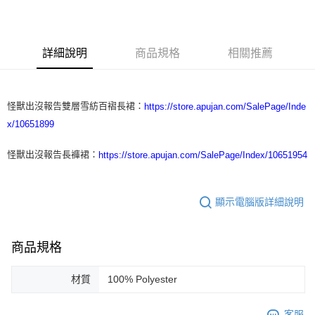
3 期 0 利率 每期
NT$5,000
21家銀行
合作金庫商業銀行
第一商業銀行
LINE Pay
華南商業銀行
彰化商業銀行
詳細說明
商品規格
相關推薦
Apple Pay
上海商業儲蓄銀行
台北富邦商業銀行
國泰世華商業銀行
兆豐國際商業銀行
街口支付
臺灣中小企業銀行
台中商業銀行
匯豐（台灣）商業銀行
華泰商業銀行
怪獸出沒報告雙層雪紡百褶長裙：
https://store.apujan.com/SalePage/Inde
悠遊付
聯邦商業銀行
遠東國際商業銀行
x/10651899
元大商業銀行
永豐商業銀行
ATM付款
玉山商業銀行
星展（台灣）商業銀行
怪獸出沒報告長褲裙：
https://store.apujan.com/SalePage/Index/10651954
台新國際商業銀行
中國信託商業銀行
運送方式
台灣樂天信用卡公司
付款後全家取貨
顯示電腦版詳細說明
每筆NT$60，滿NT$1,200(含以上)免運費
付款後7-11取貨
商品規格
每筆NT$60，滿NT$1,200(含以上)免運費
材質
100% Polyester
本島宅配
每筆NT$100，滿NT$1,200(含以上)免運費
客服