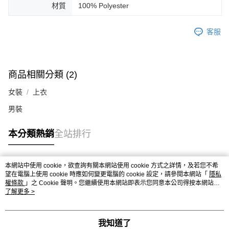
材質
100% Polyester
離島宅配
每筆NT$150，滿NT$1,200(含以上)免運費
客服
海外地區
查看運費
商品相關分類 (2)
女裝
上衣
男裝
本分類熱銷
全站排行
本網站中使用 cookie，欲查詢有關本網站使用 cookie 方式之詳情，及若您不希
熱門標籤
望在電腦上使用 cookie 時應如何變更電腦的 cookie 設定，請參閱本網站「
隱私
權條款
」之 Cookie 聲明。您繼續使用本網站即表示您同意本公司得按本網站使
用條款之 Cookie 聲明使用 cookie。
了解更多 >
我知道了