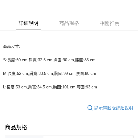
3 期 0 利率 每期
NT$3,500
21家銀行
合作金庫商業銀行
第一商業銀行
LINE Pay
華南商業銀行
彰化商業銀行
詳細說明
商品規格
相關推薦
Apple Pay
上海商業儲蓄銀行
台北富邦商業銀行
國泰世華商業銀行
兆豐國際商業銀行
街口支付
臺灣中小企業銀行
台中商業銀行
匯豐（台灣）商業銀行
華泰商業銀行
商品尺寸:
悠遊付
聯邦商業銀行
遠東國際商業銀行
元大商業銀行
永豐商業銀行
ATM付款
S:長度:50 cm,肩寬:32.5 cm,胸圍:90 cm,腰圍:83 cm
玉山商業銀行
星展（台灣）商業銀行
台新國際商業銀行
中國信託商業銀行
M:長度:52 cm,肩寬:33.5 cm,胸圍:99 cm,腰圍:90 cm
運送方式
台灣樂天信用卡公司
付款後全家取貨
L:長度:53 cm,肩寬:34.5 cm,胸圍:101 cm,腰圍:93 cm
每筆NT$60，滿NT$1,200(含以上)免運費
付款後7-11取貨
顯示電腦版詳細說明
每筆NT$60，滿NT$1,200(含以上)免運費
本島宅配
商品規格
每筆NT$100，滿NT$1,200(含以上)免運費