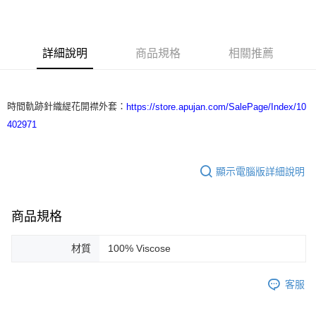
3 期 0 利率 每期
NT$4,833
21家銀行
合作金庫商業銀行
第一商業銀行
LINE Pay
華南商業銀行
彰化商業銀行
詳細說明
商品規格
相關推薦
Apple Pay
上海商業儲蓄銀行
台北富邦商業銀行
國泰世華商業銀行
兆豐國際商業銀行
街口支付
臺灣中小企業銀行
台中商業銀行
匯豐（台灣）商業銀行
華泰商業銀行
時間軌跡針織緹花開襟外套：
https://store.apujan.com/SalePage/Index/10
悠遊付
聯邦商業銀行
遠東國際商業銀行
402971
元大商業銀行
永豐商業銀行
ATM付款
玉山商業銀行
星展（台灣）商業銀行
台新國際商業銀行
中國信託商業銀行
運送方式
顯示電腦版詳細說明
台灣樂天信用卡公司
付款後全家取貨
每筆NT$60，滿NT$1,200(含以上)免運費
商品規格
付款後7-11取貨
材質
100% Viscose
每筆NT$60，滿NT$1,200(含以上)免運費
本島宅配
客服
每筆NT$100，滿NT$1,200(含以上)免運費